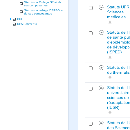
Statuts du Collège ST et de
ses composantes
Statuts UFR
Statuts du collège DSPEG et
Sciences
de ses composantes
médicales
PPE
RPA Bâtiments
Statuts de l'I
de santé pub
d'épidémiolo
de dévelop
(ISPED)
Statuts de l'I
du thermali
Statuts de l'I
universitair
sciences de 
réadaptatio
(IUSR)
Statuts de l
des Science