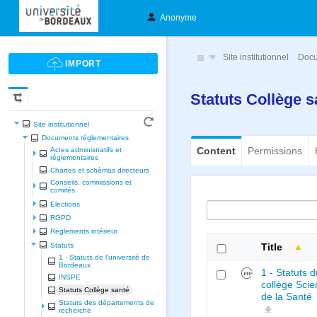
Anonyme
Site institutionnel
Docu
Statuts Collège 
Site institutionnel
Documents réglementaires
Content
Permissions
Actes administratifs et
réglementaires
Chartes et schèmas directeurs
Conseils, commissions et
comités
Elections
RGPD
Règlements intérieur
Statuts
Title
1 - Statuts de l'université de
Bordeaux
1 - Statuts 
INSPE
collège Sci
Statuts Collège santé
de la Santé
Statuts des départements de
recherche