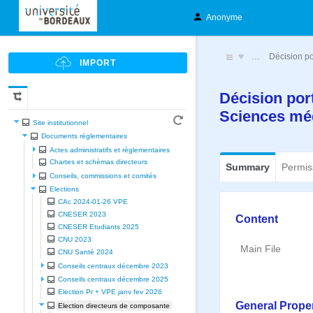
Anonyme
…
Décision po
Décision port
Sciences mé
Site institutionnel
Documents réglementaires
Actes administratifs et réglementaires
Chartes et schèmas directeurs
Summary
Permis
Conseils, commissions et comités
Elections
CAc 2024-01-26 VPE
CNESER 2023
Content
CNESER Etudiants 2025
CNU 2023
Main File
CNU Santé 2024
Conseils centraux décembre 2023
Conseils centraux décembre 2025
Election Pr + VPE janv fev 2026
General Proper
Election directeurs de composante