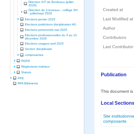
Direction IUT de Bordeaux (juillet
2026)
Created at
Direction de 3 bureaux - collège SH
- juillet/sept 2026
Last Modified at
Elections janvier 2025
Elections juridictions disciplinaires HU
Author
Elections personnels mai 2025
Elections professionnelles du 3 au 10
Contributors
décembre 2026
Elections usagers avril 2025
Last Contributor
Section disciplinaire
composantes
RGPD
Règlements intérieur
Statuts
Publication
PPE
RPA Bâtiments
This document is
Local Sections
Site institution
composante