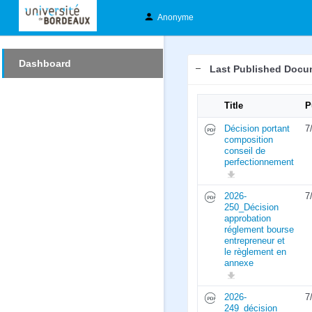
Anonyme
Dashboard
Last Published Docu
Title
P
Décision portant
7
composition
conseil de
perfectionnement
2026-
7
250_Décision
approbation
réglement bourse
entrepreneur et
le règlement en
annexe
2026-
7
249_décision