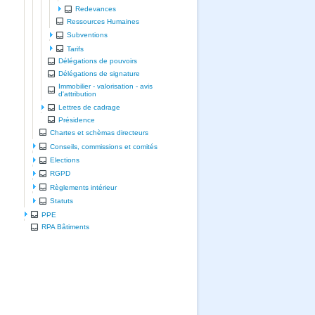
Redevances
Ressources Humaines
Subventions
Tarifs
Délégations de pouvoirs
Délégations de signature
Immobilier - valorisation - avis
d'attribution
Lettres de cadrage
Présidence
Chartes et schèmas directeurs
Conseils, commissions et comités
Elections
RGPD
Règlements intérieur
Statuts
PPE
RPA Bâtiments