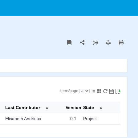
Items/page
Last Contributor
Version
State
Elisabeth Andrieux
0.1
Project