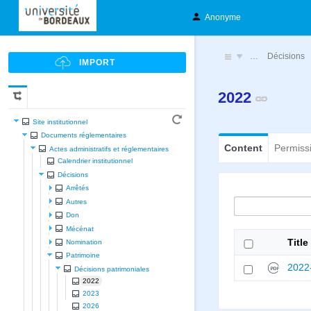
Anonyme
…
Décisions
2022
Site institutionnel
Documents réglementaires
Content
Permiss
Actes administratifs et réglementaires
Calendrier institutionnel
Décisions
Arrêtés
Autres
Don
Mécénat
Title
Nomination
Patrimoine
2022-
Décisions patrimoniales
2022
2023
2026