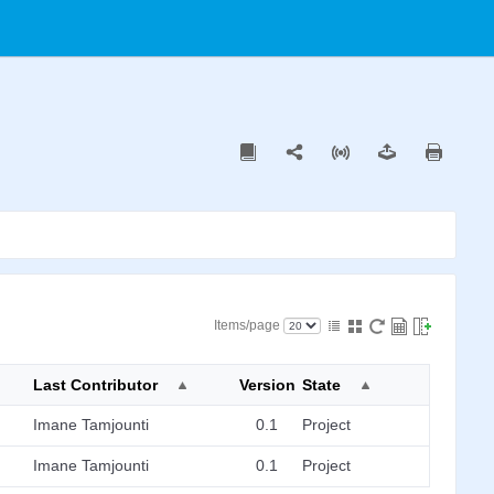
Items/page
Last Contributor
Version
State
Imane Tamjounti
0.1
Project
Imane Tamjounti
0.1
Project