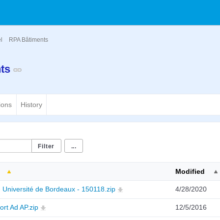
el
RPA Bâtiments
nts
ions
History
...
Modified
 Université de Bordeaux - 150118.zip
4/28/2020
rt Ad AP.zip
12/5/2016