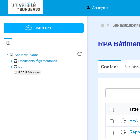
Anonyme
Site institutionn
RPA Bâtime
Site institutionnel
Documents réglementaires
Content
Permiss
PPE
RPA Bâtiments
Title
RPA -
Rappo