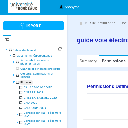
Anonyme
Site institutionnel
Docu
guide vote élect
Site institutionnel
Documents réglementaires
Summary
Permissions
Actes administratifs et
réglementaires
Chartes et schèmas directeurs
Conseils, commissions et
comités
Elections
Permissions Defin
CAc 2024-01-26 VPE
CNESER 2023
CNESER Etudiants 2025
CNU 2023
CNU Santé 2024
Conseils centraux décembre
2023
Conseils centraux décembre
2025