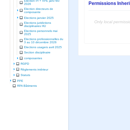
Election Pr + VPE janv fev
Permissions Inher
2026
Election directeurs de
composante
Elections janvier 2025
Only local permissi
Elections juridictions
disciplinaires HU
Elections personnels mai
2025
Elections professionnelles du
3 au 10 décembre 2026
Elections usagers avril 2025
Section disciplinaire
composantes
RGPD
Règlements intérieur
Statuts
PPE
RPA Bâtiments