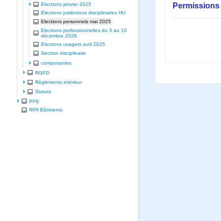
Permissions 
Elections janvier 2025
Elections juridictions disciplinaires HU
Elections personnels mai 2025
Elections professionnelles du 3 au 10
décembre 2026
Elections usagers avril 2025
Section disciplinaire
composantes
RGPD
Règlements intérieur
Statuts
PPE
RPA Bâtiments