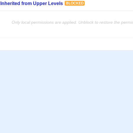
Inherited from Upper Levels
BLOCKED
Only local permissions are applied. Unblock to restore the permi