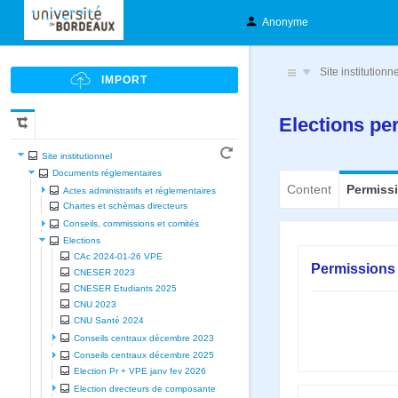
Anonyme
Site institutionn
Elections pe
Site institutionnel
Documents réglementaires
Content
Permiss
Actes administratifs et réglementaires
Chartes et schèmas directeurs
Conseils, commissions et comités
Elections
CAc 2024-01-26 VPE
Permissions 
CNESER 2023
CNESER Etudiants 2025
CNU 2023
CNU Santé 2024
Conseils centraux décembre 2023
Conseils centraux décembre 2025
Election Pr + VPE janv fev 2026
Election directeurs de composante