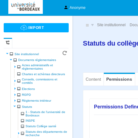
Anonyme
Site institutionnel
Docu
Statuts du coll
Site institutionnel
Documents réglementaires
Actes administratifs et
réglementaires
Chartes et schèmas directeurs
Content
Permissions
Conseils, commissions et
comités
Elections
RGPD
Règlements intérieur
Permissions Defin
Statuts
1 - Statuts de l'université de
Bordeaux
INSPE
Statuts Collège santé
Statuts des départements de
recherche