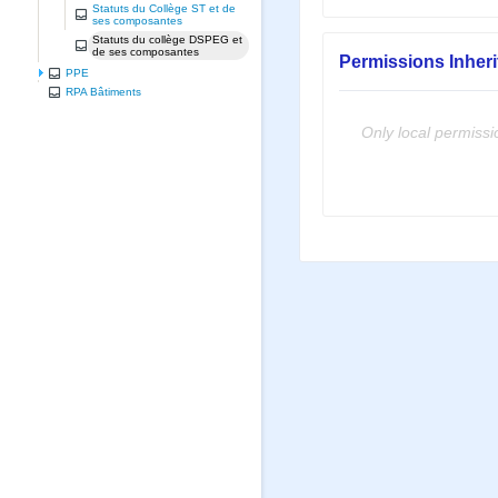
Statuts du Collège ST et de
ses composantes
Statuts du collège DSPEG et
de ses composantes
Permissions Inher
PPE
RPA Bâtiments
Only local permissi