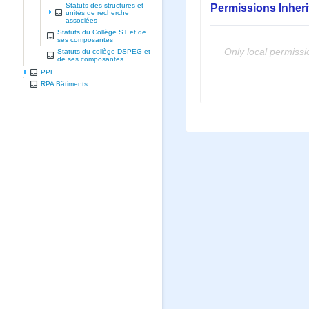
Statuts des structures et
Permissions Inher
unités de recherche
associées
Statuts du Collège ST et de
ses composantes
Only local permissi
Statuts du collège DSPEG et
de ses composantes
PPE
RPA Bâtiments