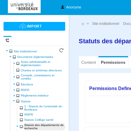
Anonyme
Site institutionnel
Docu
Statuts des dépa
Site institutionnel
Documents réglementaires
Content
Permissions
Actes administratifs et
réglementaires
Chartes et schèmas directeurs
Conseils, commissions et
comités
Elections
Permissions Defin
RGPD
Règlements intérieur
Statuts
1 - Statuts de l'université de
Bordeaux
INSPE
Statuts Collège santé
Statuts des départements de
recherche