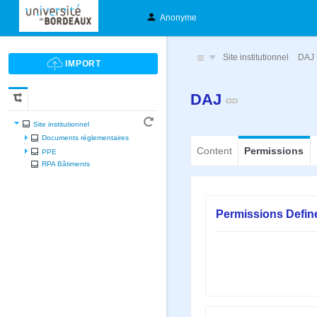
Anonyme
Site institutionnel
DAJ
DAJ
Site institutionnel
Documents réglementaires
Content
Permissions
PPE
RPA Bâtiments
Permissions Defin