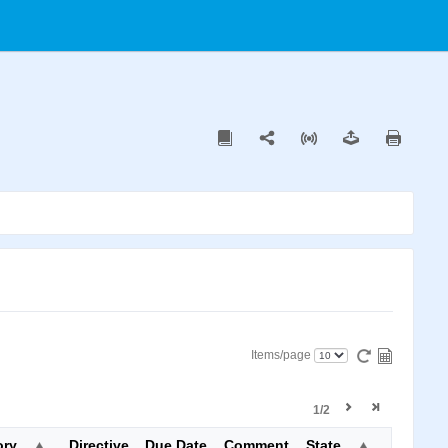
Items/page
1/2
ory
Directive
Due Date
Comment
State