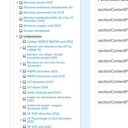
Elections janvier 2025
Elections juridictions disciplinaires HU
sectionContentP
Elections personnels mai 2025
Elections professionnelles du 3 au 10
sectionContentP
décembre 2026
Elections usagers avril 2025
sectionContentP
Section disciplinaire
composantes
sectionContentP
Collège DSPEG BIATSS avril 2024
Election des directeurs des UF du
collège SH
sectionContentP
Election vice-doyen faculté
économie gestion AES
sectionContentP
Elections au sein des écoles
doctorales
sectionContentP
INSPE décembre 2023
IRDAP Doctorants avril 2026
sectionContentP
IUT décembre 2023
IUT février 2026
sectionContentP
Institut Evering avril 2024
Institut du thermalisme décembre
2023
sectionContentP
Institut du travail - usagers
décembre 2025
UF DSP décembre 2023
UF Psychologie et DLC décembre
2023
UF STE avril 2024