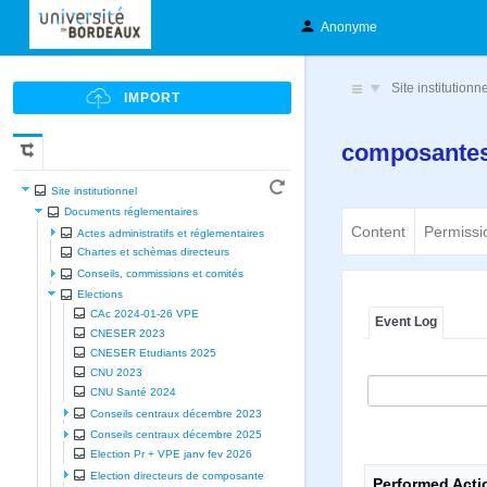
Anonyme
Site institutionn
composante
Site institutionnel
Documents réglementaires
Content
Permissi
Actes administratifs et réglementaires
Chartes et schèmas directeurs
Conseils, commissions et comités
Elections
CAc 2024-01-26 VPE
Event Log
CNESER 2023
CNESER Etudiants 2025
CNU 2023
CNU Santé 2024
Conseils centraux décembre 2023
Conseils centraux décembre 2025
Election Pr + VPE janv fev 2026
Election directeurs de composante
Performed Acti