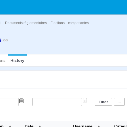
el
Documents réglementaires
Elections
composantes
s
ons
History
...
on
Date
Username
Categ