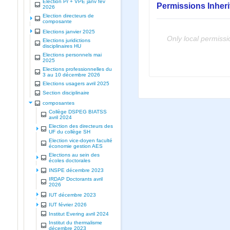
Election Pr + VPE janv fev
Permissions Inher
2026
Election directeurs de
composante
Elections janvier 2025
Only local permissi
Elections juridictions
disciplinaires HU
Elections personnels mai
2025
Elections professionnelles du
3 au 10 décembre 2026
Elections usagers avril 2025
Section disciplinaire
composantes
Collège DSPEG BIATSS
avril 2024
Election des directeurs des
UF du collège SH
Election vice-doyen faculté
économie gestion AES
Elections au sein des
écoles doctorales
INSPE décembre 2023
IRDAP Doctorants avril
2026
IUT décembre 2023
IUT février 2026
Institut Evering avril 2024
Institut du thermalisme
décembre 2023