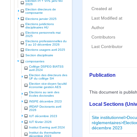
Election Pr + VPE janv fev
2026
Created at
Election directeurs de
composante
Last Modified at
Elections janvier 2025
Elections juridictions
Author
disciplinaires HU
Elections personnels mai
2025
Contributors
Elections professionnelles du
3 au 10 décembre 2026
Last Contributor
Elections usagers avril 2025
Section disciplinaire
composantes
Collège DSPEG BIATSS
avril 2024
Publication
Election des directeurs des
UF du collège SH
Election vice-doyen faculté
économie gestion AES
This document is publis
Elections au sein des
écoles doctorales
INSPE décembre 2023
Local Sections (Uni
IRDAP Doctorants avril
2026
IUT décembre 2023
Site institutionnel>Doc
IUT février 2026
réglementaires>Elect
Institut Evering avril 2024
décembre 2023
Institut du thermalisme
décembre 2023