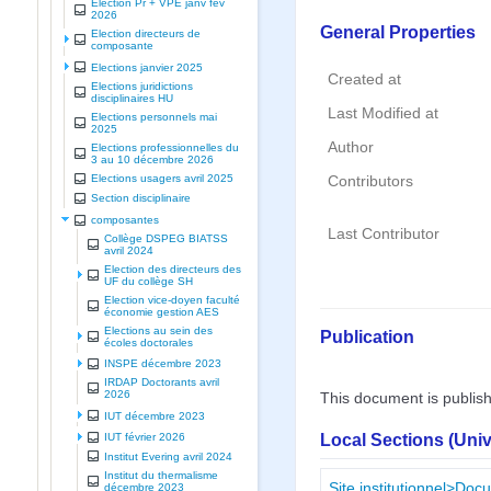
Election Pr + VPE janv fev
2026
General Properties
Election directeurs de
composante
Elections janvier 2025
Created at
Elections juridictions
disciplinaires HU
Last Modified at
Elections personnels mai
2025
Author
Elections professionnelles du
3 au 10 décembre 2026
Elections usagers avril 2025
Contributors
Section disciplinaire
composantes
Last Contributor
Collège DSPEG BIATSS
avril 2024
Election des directeurs des
UF du collège SH
Election vice-doyen faculté
économie gestion AES
Elections au sein des
Publication
écoles doctorales
INSPE décembre 2023
IRDAP Doctorants avril
2026
This document is publis
IUT décembre 2023
Local Sections (Uni
IUT février 2026
Institut Evering avril 2024
Institut du thermalisme
Site institutionnel>Doc
décembre 2023