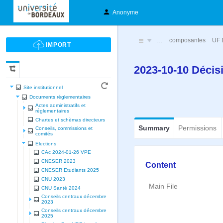
Anonyme
…
composantes
UF 
2023-10-10 Décis
Site institutionnel
Documents réglementaires
Actes administratifs et
réglementaires
Chartes et schèmas directeurs
Summary
Permissions
Conseils, commissions et
comités
Elections
CAc 2024-01-26 VPE
CNESER 2023
Content
CNESER Etudiants 2025
CNU 2023
Main File
CNU Santé 2024
Conseils centraux décembre
2023
Conseils centraux décembre
2025