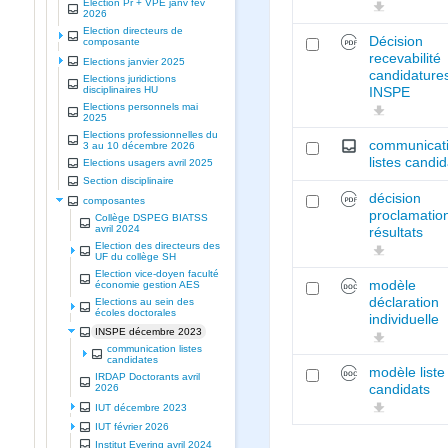
Election Pr + VPE janv fev
2026
Election directeurs de
Décision
composante
recevabilité
Elections janvier 2025
candidature
Elections juridictions
disciplinaires HU
INSPE
Elections personnels mai
2025
Elections professionnelles du
communicat
3 au 10 décembre 2026
listes candi
Elections usagers avril 2025
Section disciplinaire
décision
composantes
proclamatio
Collège DSPEG BIATSS
avril 2024
résultats
Election des directeurs des
UF du collège SH
Election vice-doyen faculté
modèle
économie gestion AES
déclaration
Elections au sein des
écoles doctorales
individuelle
INSPE décembre 2023
communication listes
candidates
modèle liste
IRDAP Doctorants avril
candidats
2026
IUT décembre 2023
IUT février 2026
Institut Evering avril 2024