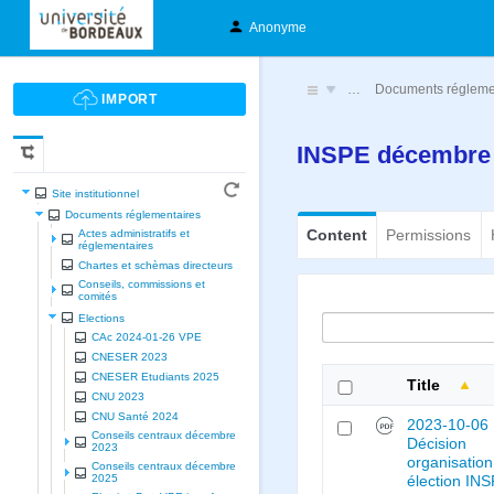
Anonyme
…
Documents régleme
INSPE décembre
Site institutionnel
Documents réglementaires
Content
Permissions
Actes administratifs et
réglementaires
Chartes et schèmas directeurs
Conseils, commissions et
comités
Elections
CAc 2024-01-26 VPE
CNESER 2023
CNESER Etudiants 2025
Title
CNU 2023
CNU Santé 2024
2023-10-06
Conseils centraux décembre
Décision
2023
organisation
Conseils centraux décembre
2025
élection IN