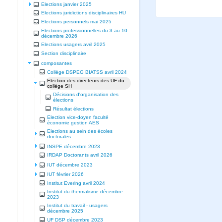
Elections janvier 2025
Elections juridictions disciplinaires HU
Elections personnels mai 2025
Elections professionnelles du 3 au 10
décembre 2026
Elections usagers avril 2025
Section disciplinaire
composantes
Collège DSPEG BIATSS avril 2024
Election des directeurs des UF du
collège SH
Décisions d'organisation des
élections
Résultat élections
Election vice-doyen faculté
économie gestion AES
Elections au sein des écoles
doctorales
INSPE décembre 2023
IRDAP Doctorants avril 2026
IUT décembre 2023
IUT février 2026
Institut Evering avril 2024
Institut du thermalisme décembre
2023
Institut du travail - usagers
décembre 2025
UF DSP décembre 2023