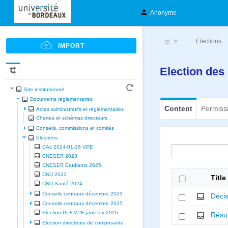
Anonyme
…
Elections
Election des
Site institutionnel
Documents réglementaires
Content
Permiss
Actes administratifs et réglementaires
Chartes et schèmas directeurs
Conseils, commissions et comités
Elections
CAc 2024-01-26 VPE
CNESER 2023
CNESER Etudiants 2025
CNU 2023
Title
CNU Santé 2024
Conseils centraux décembre 2023
Décis
Conseils centraux décembre 2025
Election Pr + VPE janv fev 2026
Résul
Election directeurs de composante