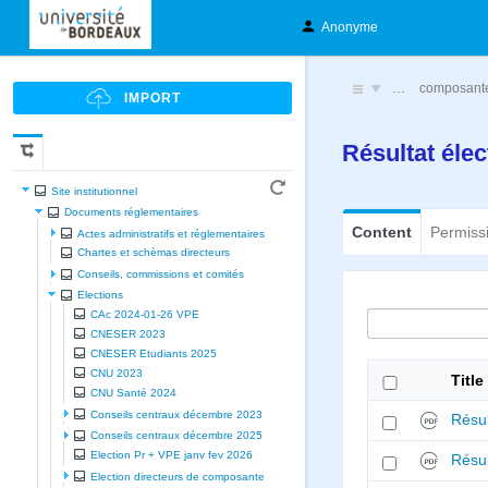
Anonyme
…
composant
Résultat éle
Site institutionnel
Documents réglementaires
Content
Permiss
Actes administratifs et réglementaires
Chartes et schèmas directeurs
Conseils, commissions et comités
Elections
CAc 2024-01-26 VPE
CNESER 2023
CNESER Etudiants 2025
CNU 2023
Title
CNU Santé 2024
Conseils centraux décembre 2023
Résul
Conseils centraux décembre 2025
Election Pr + VPE janv fev 2026
Résul
Election directeurs de composante