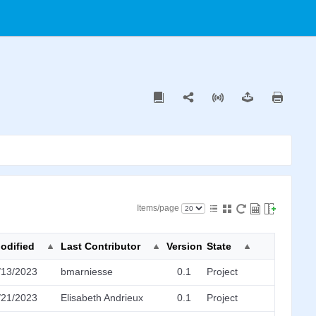
Items/page
odified
Last Contributor
Version
State
/13/2023
bmarniesse
0.1
Project
/21/2023
Elisabeth Andrieux
0.1
Project