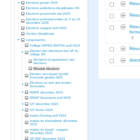
Elections janvier 2025
Résul
Elections juridictions disciplinaires HU
Elections personnels mai 2025
Résul
Elections professionnelles du 3 au 10
décembre 2026
Résul
Elections usagers avril 2025
forma
Section disciplinaire
composantes
Collège DSPEG BIATSS avril 2024
Résul
Election des directeurs des UF du
collège SH
direc
Décisions d'organisation des
élections
Résultat élections
Election vice-doyen faculté
économie gestion AES
Elections au sein des écoles
doctorales
INSPE décembre 2023
IRDAP Doctorants avril 2026
IUT décembre 2023
IUT février 2026
Institut Evering avril 2024
Institut du thermalisme décembre
2023
Institut du travail - usagers
décembre 2025
UF DSP décembre 2023