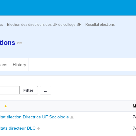
es
Election des directeurs des UF du collège SH
Résultat élections
ctions
ions
History
...
M
tat élection Directrice UF Sociologie
7
tats directeur DLC
7