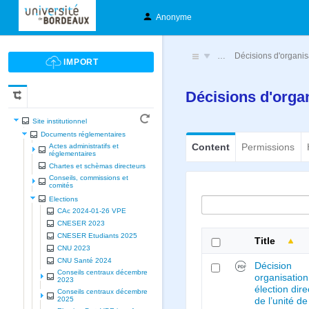
Anonyme
…
Décisions d'organis
Décisions d'orga
Site institutionnel
Documents réglementaires
Content
Permissions
Actes administratifs et
réglementaires
Chartes et schèmas directeurs
Conseils, commissions et
comités
Elections
CAc 2024-01-26 VPE
CNESER 2023
CNESER Etudiants 2025
Title
CNU 2023
CNU Santé 2024
Décision
Conseils centraux décembre
organisation
2023
élection dir
Conseils centraux décembre
2025
de l’unité de