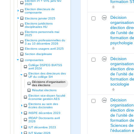
Election Pr + VPE janv fev
formation 
2026
Election directeurs de
composante
Décision
Elections janvier 2025
organisation
Elections juridictions
disciplinaires HU
élection dir
Elections personnels mai
de l’unité de
2025
formation d
Elections professionnelles du
psychologie
3 au 10 décembre 2026
Elections usagers avril 2025
Section disciplinaire
Décision
composantes
organisation
Collège DSPEG BIATSS
élection dir
avril 2024
de l’unité de
Election des directeurs des
UF du collège SH
formation d
Décisions d'organisation
sociologie
des élections
Résultat élections
Election vice-doyen faculté
économie gestion AES
Décision
Elections au sein des
organisation
écoles doctorales
élection dir
INSPE décembre 2023
de l’unité de
IRDAP Doctorants avril
formation d
2026
Sciences de
IUT décembre 2023
l'éducation e
IUT février 2026