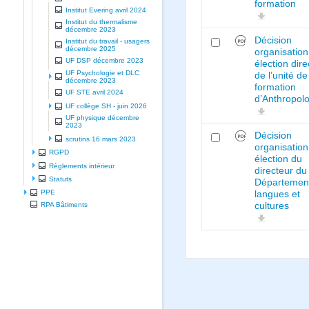
formation
Institut Evering avril 2024
Institut du thermalisme
décembre 2023
Décision
Institut du travail - usagers
décembre 2025
organisation
UF DSP décembre 2023
élection dir
UF Psychologie et DLC
de l’unité de
décembre 2023
formation
UF STE avril 2024
d’Anthropol
UF collège SH - juin 2026
UF physique décembre
2023
Décision
scrutins 16 mars 2023
organisation
RGPD
élection du
Règlements intérieur
directeur du
Statuts
Départemen
PPE
langues et
RPA Bâtiments
cultures