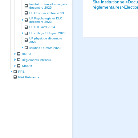
Site institutionnel>Doc
Institut du travail - usagers
réglementaires>Electi
décembre 2025
UF DSP décembre 2023
UF Psychologie et DLC
décembre 2023
UF STE avril 2024
UF collège SH - juin 2026
UF physique décembre
2023
scrutins 16 mars 2023
RGPD
Règlements intérieur
Statuts
PPE
RPA Bâtiments