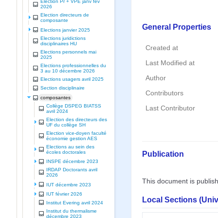
Election Pr + VPE janv fev
2026
Election directeurs de
composante
General Properties
Elections janvier 2025
Elections juridictions
disciplinaires HU
Created at
Elections personnels mai
2025
Last Modified at
Elections professionnelles du
3 au 10 décembre 2026
Author
Elections usagers avril 2025
Section disciplinaire
Contributors
composantes
Collège DSPEG BIATSS
Last Contributor
avril 2024
Election des directeurs des
UF du collège SH
Election vice-doyen faculté
économie gestion AES
Elections au sein des
Publication
écoles doctorales
INSPE décembre 2023
IRDAP Doctorants avril
2026
This document is publis
IUT décembre 2023
IUT février 2026
Local Sections (Uni
Institut Evering avril 2024
Institut du thermalisme
décembre 2023