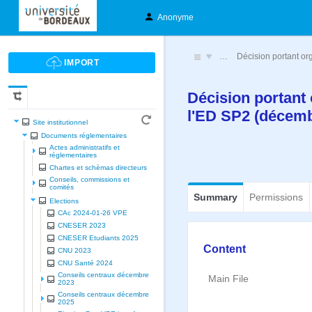
Anonyme
…
Décision portant or
Décision portant 
l'ED SP2 (décem
Site institutionnel
Documents réglementaires
Actes administratifs et
réglementaires
Chartes et schèmas directeurs
Conseils, commissions et
comités
Summary
Permissions
Elections
CAc 2024-01-26 VPE
CNESER 2023
CNESER Etudiants 2025
Content
CNU 2023
CNU Santé 2024
Conseils centraux décembre
Main File
2023
Conseils centraux décembre
2025