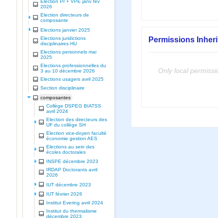
Election Pr + VPE janv fev
2026
Election directeurs de
composante
Elections janvier 2025
Permissions Inher
Elections juridictions
disciplinaires HU
Elections personnels mai
2025
Elections professionnelles du
Only local permissi
3 au 10 décembre 2026
Elections usagers avril 2025
Section disciplinaire
composantes
Collège DSPEG BIATSS
avril 2024
Election des directeurs des
UF du collège SH
Election vice-doyen faculté
économie gestion AES
Elections au sein des
écoles doctorales
INSPE décembre 2023
IRDAP Doctorants avril
2026
IUT décembre 2023
IUT février 2026
Institut Evering avril 2024
Institut du thermalisme
décembre 2023