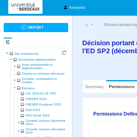
Anonyme
…
Décision portant or
Décision portant 
l'ED SP2 (décem
Site institutionnel
Documents réglementaires
Actes administratifs et
réglementaires
Chartes et schèmas directeurs
Conseils, commissions et
comités
Summary
Permissions
Elections
CAc 2024-01-26 VPE
CNESER 2023
CNESER Etudiants 2025
CNU 2023
Permissions Defin
CNU Santé 2024
Conseils centraux décembre
2023
Conseils centraux décembre
2025