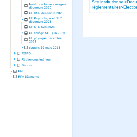
Site institutionnel>Doc
Institut du travail - usagers
réglementaires>Electi
décembre 2025
UF DSP décembre 2023
UF Psychologie et DLC
décembre 2023
UF STE avril 2024
UF collège SH - juin 2026
UF physique décembre
2023
scrutins 16 mars 2023
RGPD
Règlements intérieur
Statuts
PPE
RPA Bâtiments