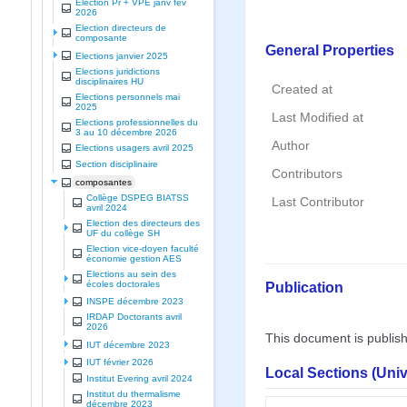
Election Pr + VPE janv fev
2026
Election directeurs de
composante
General Properties
Elections janvier 2025
Elections juridictions
disciplinaires HU
Created at
Elections personnels mai
2025
Last Modified at
Elections professionnelles du
3 au 10 décembre 2026
Author
Elections usagers avril 2025
Section disciplinaire
Contributors
composantes
Collège DSPEG BIATSS
Last Contributor
avril 2024
Election des directeurs des
UF du collège SH
Election vice-doyen faculté
économie gestion AES
Elections au sein des
Publication
écoles doctorales
INSPE décembre 2023
IRDAP Doctorants avril
2026
This document is publis
IUT décembre 2023
IUT février 2026
Local Sections (Uni
Institut Evering avril 2024
Institut du thermalisme
décembre 2023