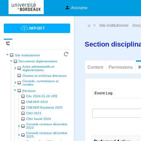
Anonyme
Site institutionnel
Docu
Section disciplin
Site institutionnel
Documents réglementaires
Content
Permissions
H
Actes administratifs et
réglementaires
Chartes et schèmas directeurs
Conseils, commissions et
comités
Elections
Event Log
CAc 2024-01-26 VPE
CNESER 2023
CNESER Etudiants 2025
CNU 2023
CNU Santé 2024
Conseils centraux décembre
2023
Conseils centraux décembre
2025