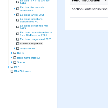
Performed Action
Election Pr + VPE janv fev
2026
Election directeurs de
sectionContentPublish
composante
Elections janvier 2025
Elections juridictions
disciplinaires HU
Elections personnels mai
2025
Elections professionnelles du
3 au 10 décembre 2026
Elections usagers avril 2025
Section disciplinaire
composantes
RGPD
Règlements intérieur
Statuts
PPE
RPA Bâtiments