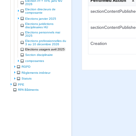
Performed Action
Election Pr + VPE janv fev
2026
Election directeurs de
sectionContentPublish
composante
Elections janvier 2025
Elections juridictions
sectionContentPublish
disciplinaires HU
Elections personnels mai
2025
Elections professionnelles du
Creation
3 au 10 décembre 2026
Elections usagers avril 2025
Section disciplinaire
composantes
RGPD
Règlements intérieur
Statuts
PPE
RPA Bâtiments