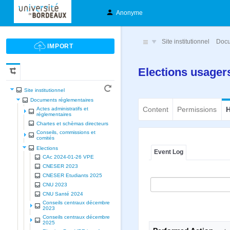
Anonyme
Site institutionnel
Docu
Elections usager
Site institutionnel
Documents réglementaires
Content
Permissions
H
Actes administratifs et
réglementaires
Chartes et schèmas directeurs
Conseils, commissions et
comités
Elections
Event Log
CAc 2024-01-26 VPE
CNESER 2023
CNESER Etudiants 2025
CNU 2023
CNU Santé 2024
Conseils centraux décembre
2023
Conseils centraux décembre
2025