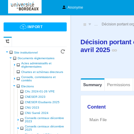
Anonyme
…
Décision portant org
Décision portant 
avril 2025
Site institutionnel
Documents réglementaires
Actes administratifs et
réglementaires
Chartes et schèmas directeurs
Conseils, commissions et
comités
Summary
Permissions
Elections
CAc 2024-01-26 VPE
CNESER 2023
CNESER Etudiants 2025
Content
CNU 2023
CNU Santé 2024
Conseils centraux décembre
Main File
2023
Conseils centraux décembre
2025