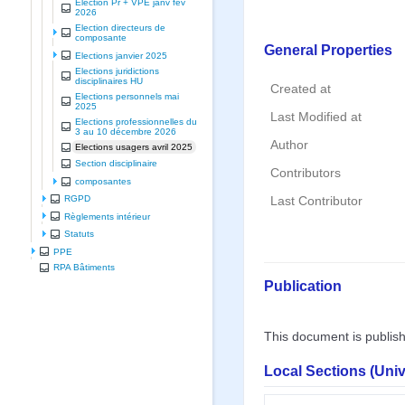
Election Pr + VPE janv fev
2026
Election directeurs de
composante
General Properties
Elections janvier 2025
Elections juridictions
disciplinaires HU
Created at
Elections personnels mai
2025
Last Modified at
Elections professionnelles du
3 au 10 décembre 2026
Author
Elections usagers avril 2025
Section disciplinaire
Contributors
composantes
RGPD
Last Contributor
Règlements intérieur
Statuts
PPE
RPA Bâtiments
Publication
This document is publis
Local Sections (Uni