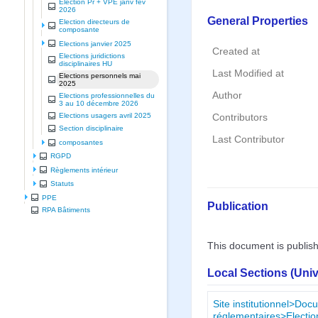
Election Pr + VPE janv fev
2026
General Properties
Election directeurs de
composante
Elections janvier 2025
Created at
Elections juridictions
disciplinaires HU
Last Modified at
Elections personnels mai
2025
Author
Elections professionnelles du
3 au 10 décembre 2026
Elections usagers avril 2025
Contributors
Section disciplinaire
Last Contributor
composantes
RGPD
Règlements intérieur
Statuts
PPE
Publication
RPA Bâtiments
This document is publis
Local Sections (Uni
Site institutionnel>Doc
réglementaires>Electio