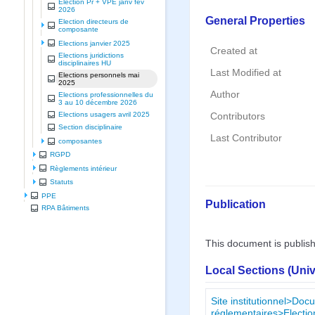
Election Pr + VPE janv fev
2026
General Properties
Election directeurs de
composante
Elections janvier 2025
Created at
Elections juridictions
disciplinaires HU
Last Modified at
Elections personnels mai
2025
Author
Elections professionnelles du
3 au 10 décembre 2026
Elections usagers avril 2025
Contributors
Section disciplinaire
Last Contributor
composantes
RGPD
Règlements intérieur
Statuts
PPE
Publication
RPA Bâtiments
This document is publis
Local Sections (Uni
Site institutionnel>Doc
réglementaires>Electio