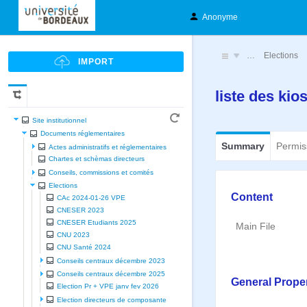
Anonyme
…
Elections
liste des ki
Site institutionnel
Documents réglementaires
Summary
Permis
Actes administratifs et réglementaires
Chartes et schèmas directeurs
Conseils, commissions et comités
Elections
Content
CAc 2024-01-26 VPE
CNESER 2023
CNESER Etudiants 2025
Main File
CNU 2023
CNU Santé 2024
Conseils centraux décembre 2023
Conseils centraux décembre 2025
General Proper
Election Pr + VPE janv fev 2026
Election directeurs de composante