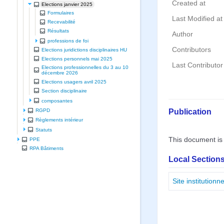
Created at
Elections janvier 2025
Formulaires
Last Modified at
Recevabilité
Résultats
Author
professions de foi
Contributors
Elections juridictions disciplinaires HU
Elections personnels mai 2025
Last Contributor
Elections professionnelles du 3 au 10
décembre 2026
Elections usagers avril 2025
Section disciplinaire
composantes
Publication
RGPD
Règlements intérieur
Statuts
This document is
PPE
RPA Bâtiments
Local Sections
Site institutio