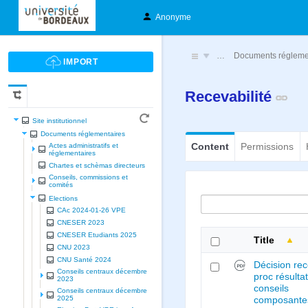
Anonyme
…
Documents régleme
Recevabilité
Site institutionnel
Documents réglementaires
Content
Permissions
Actes administratifs et
réglementaires
Chartes et schèmas directeurs
Conseils, commissions et
comités
Elections
CAc 2024-01-26 VPE
CNESER 2023
CNESER Etudiants 2025
Title
CNU 2023
CNU Santé 2024
Décision re
Conseils centraux décembre
proc résulta
2023
conseils
Conseils centraux décembre
2025
composante