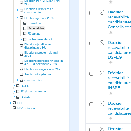
Election Pr + VPE janv fev
2026
Election directeurs de
Décision
composante
recevabilité
Elections janvier 2025
candidature
Formulaires
Conseils ce
Recevabilité
Résultats
professions de foi
Décision
Elections juridictions
recevabilité
disciplinaires HU
candidature
Elections personnels mai
2025
DSPEG
Elections professionnelles du
3 au 10 décembre 2026
Elections usagers avril 2025
Décision
Section disciplinaire
recevabilité
composantes
candidature
RGPD
INSPE
Règlements intérieur
Statuts
Décision
PPE
recevabilité
RPA Bâtiments
candidature
Décision