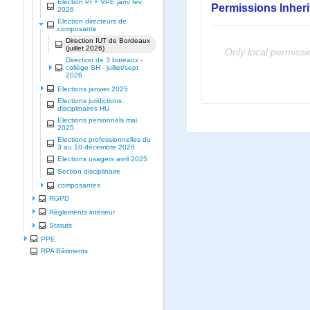
Election Pr + VPE janv fev
Permissions Inher
2026
Election directeurs de
composante
Direction IUT de Bordeaux
(juillet 2026)
Only local permissi
Direction de 3 bureaux -
collège SH - juillet/sept
2026
Elections janvier 2025
Elections juridictions
disciplinaires HU
Elections personnels mai
2025
Elections professionnelles du
3 au 10 décembre 2026
Elections usagers avril 2025
Section disciplinaire
composantes
RGPD
Règlements intérieur
Statuts
PPE
RPA Bâtiments