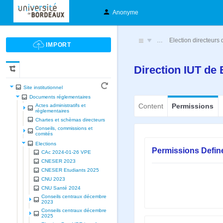
Anonyme
…
Election directeur
Direction IUT de 
Site institutionnel
Documents réglementaires
Content
Permissions
Actes administratifs et
réglementaires
Chartes et schèmas directeurs
Conseils, commissions et
comités
Elections
Permissions Defin
CAc 2024-01-26 VPE
CNESER 2023
CNESER Etudiants 2025
CNU 2023
CNU Santé 2024
Conseils centraux décembre
2023
Conseils centraux décembre
2025