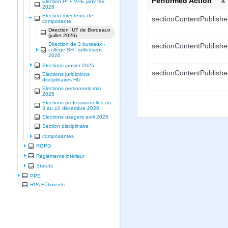
Performed Action
Election Pr + VPE janv fev
2026
Election directeurs de
sectionContentPublish
composante
Direction IUT de Bordeaux
(juillet 2026)
Direction de 3 bureaux -
sectionContentPublish
collège SH - juillet/sept
2026
Elections janvier 2025
sectionContentPublish
Elections juridictions
disciplinaires HU
Elections personnels mai
2025
Elections professionnelles du
3 au 10 décembre 2026
Elections usagers avril 2025
Section disciplinaire
composantes
RGPD
Règlements intérieur
Statuts
PPE
RPA Bâtiments