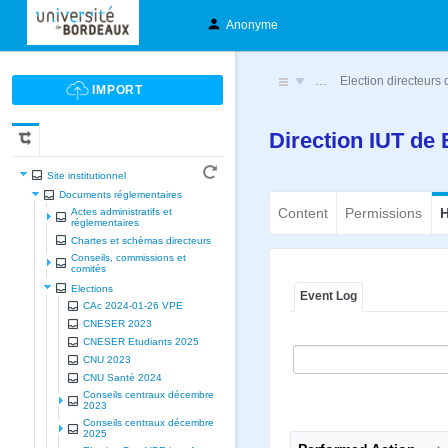
Anonyme
…
Election directeur
Direction IUT de 
Site institutionnel
Documents réglementaires
Content
Permissions
H
Actes administratifs et
réglementaires
Chartes et schèmas directeurs
Conseils, commissions et
comités
Elections
Event Log
CAc 2024-01-26 VPE
CNESER 2023
CNESER Etudiants 2025
CNU 2023
CNU Santé 2024
Conseils centraux décembre
2023
Conseils centraux décembre
2025