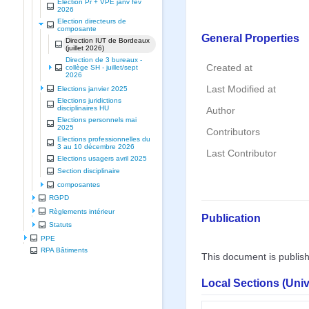
Election Pr + VPE janv fev
2026
Election directeurs de
composante
General Properties
Direction IUT de Bordeaux
(juillet 2026)
Direction de 3 bureaux -
Created at
collège SH - juillet/sept
2026
Last Modified at
Elections janvier 2025
Elections juridictions
disciplinaires HU
Author
Elections personnels mai
2025
Contributors
Elections professionnelles du
3 au 10 décembre 2026
Last Contributor
Elections usagers avril 2025
Section disciplinaire
composantes
RGPD
Règlements intérieur
Publication
Statuts
PPE
RPA Bâtiments
This document is publis
Local Sections (Uni