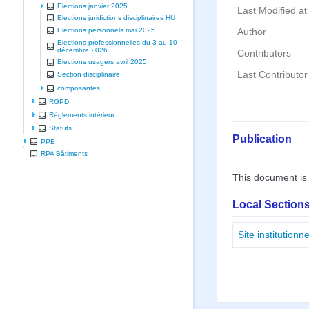
Elections janvier 2025
Last Modified at
Elections juridictions disciplinaires HU
Elections personnels mai 2025
Author
Elections professionnelles du 3 au 10
décembre 2026
Contributors
Elections usagers avril 2025
Last Contributor
Section disciplinaire
composantes
RGPD
Règlements intérieur
Statuts
Publication
PPE
RPA Bâtiments
This document is
Local Sections
Site institutio