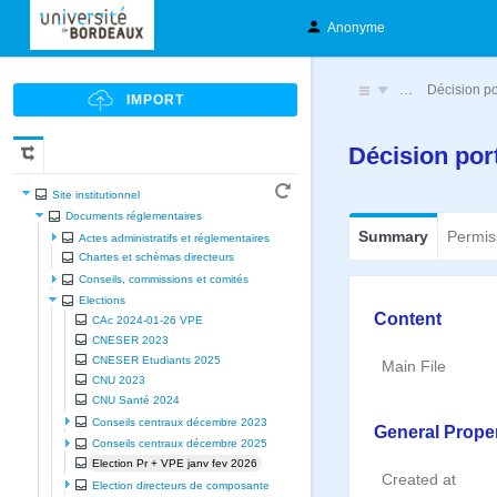
Anonyme
…
Décision po
Décision por
Site institutionnel
Documents réglementaires
Summary
Permis
Actes administratifs et réglementaires
Chartes et schèmas directeurs
Conseils, commissions et comités
Elections
Content
CAc 2024-01-26 VPE
CNESER 2023
CNESER Etudiants 2025
Main File
CNU 2023
CNU Santé 2024
Conseils centraux décembre 2023
General Proper
Conseils centraux décembre 2025
Election Pr + VPE janv fev 2026
Created at
Election directeurs de composante