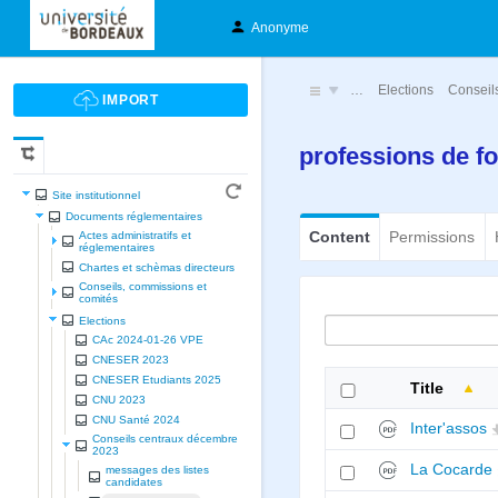
Anonyme
…
Elections
Conseil
professions de f
Site institutionnel
Documents réglementaires
Content
Permissions
Actes administratifs et
réglementaires
Chartes et schèmas directeurs
Conseils, commissions et
comités
Elections
CAc 2024-01-26 VPE
CNESER 2023
CNESER Etudiants 2025
Title
CNU 2023
CNU Santé 2024
Inter'assos
Conseils centraux décembre
2023
La Cocarde
messages des listes
candidates