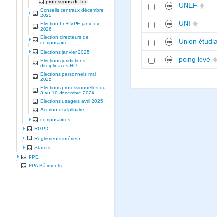
professions de foi
UNEF
Conseils centraux décembre
2025
UNI
Election Pr + VPE janv fev
2026
Election directeurs de
Union étudi
composante
Elections janvier 2025
poing levé
Elections juridictions
disciplinaires HU
Elections personnels mai
2025
Elections professionnelles du
3 au 10 décembre 2026
Elections usagers avril 2025
Section disciplinaire
composantes
RGPD
Règlements intérieur
Statuts
PPE
RPA Bâtiments