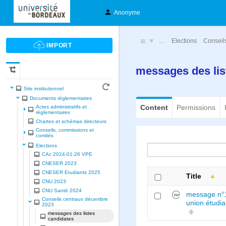
Anonyme
…
Elections
Conseil
messages des lis
Site institutionnel
Documents réglementaires
Content
Permissions
Actes administratifs et
réglementaires
Chartes et schèmas directeurs
Conseils, commissions et
comités
Elections
CAc 2024-01-26 VPE
CNESER 2023
CNESER Etudiants 2025
Title
CNU 2023
CNU Santé 2024
message n°
Conseils centraux décembre
union étudi
2023
messages des listes
candidates