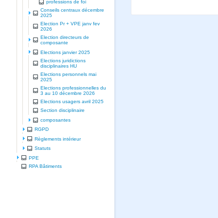
professions de foi
Conseils centraux décembre
2025
Election Pr + VPE janv fev
2026
Election directeurs de
composante
Elections janvier 2025
Elections juridictions
disciplinaires HU
Elections personnels mai
2025
Elections professionnelles du
3 au 10 décembre 2026
Elections usagers avril 2025
Section disciplinaire
composantes
RGPD
Règlements intérieur
Statuts
PPE
RPA Bâtiments