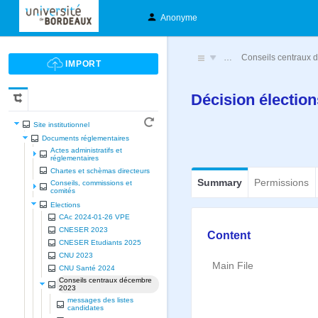
Anonyme
…
Conseils centraux
Décision électio
Site institutionnel
Documents réglementaires
Actes administratifs et
réglementaires
Chartes et schèmas directeurs
Summary
Permissions
Conseils, commissions et
comités
Elections
CAc 2024-01-26 VPE
CNESER 2023
Content
CNESER Etudiants 2025
CNU 2023
Main File
CNU Santé 2024
Conseils centraux décembre
2023
messages des listes
candidates