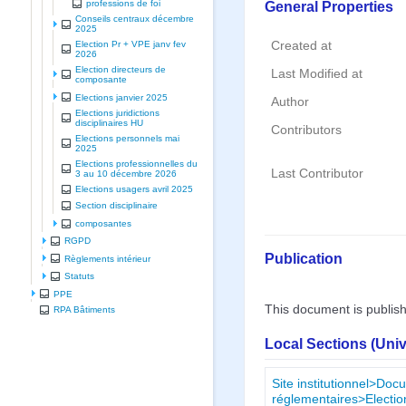
General Properties
professions de foi
Conseils centraux décembre
2025
Created at
Election Pr + VPE janv fev
2026
Election directeurs de
Last Modified at
composante
Elections janvier 2025
Author
Elections juridictions
disciplinaires HU
Contributors
Elections personnels mai
2025
Elections professionnelles du
Last Contributor
3 au 10 décembre 2026
Elections usagers avril 2025
Section disciplinaire
composantes
RGPD
Publication
Règlements intérieur
Statuts
PPE
This document is publis
RPA Bâtiments
Local Sections (Uni
Site institutionnel>Doc
réglementaires>Electio