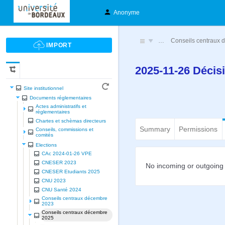
Anonyme
…
Conseils centraux
2025-11-26 Déci
Site institutionnel
Documents réglementaires
Actes administratifs et
réglementaires
Chartes et schèmas directeurs
Summary
Permissions
Conseils, commissions et
comités
Elections
CAc 2024-01-26 VPE
CNESER 2023
No incoming or outgoing 
CNESER Etudiants 2025
CNU 2023
CNU Santé 2024
Conseils centraux décembre
2023
Conseils centraux décembre
2025