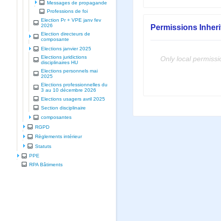
Messages de propagande
Professions de foi
Election Pr + VPE janv fev
2026
Permissions Inher
Election directeurs de
composante
Elections janvier 2025
Elections juridictions
Only local permissi
disciplinaires HU
Elections personnels mai
2025
Elections professionnelles du
3 au 10 décembre 2026
Elections usagers avril 2025
Section disciplinaire
composantes
RGPD
Règlements intérieur
Statuts
PPE
RPA Bâtiments