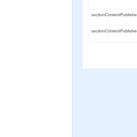
sectionContentPublish
sectionContentPublish