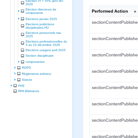
Election Pr + VPE janv fev
2026
Election directeurs de
Performed Action
composante
Elections janvier 2025
sectionContentPublish
Elections juridictions
disciplinaires HU
Elections personnels mai
2025
sectionContentPublish
Elections professionnelles du
3 au 10 décembre 2026
Elections usagers avril 2025
sectionContentPublish
Section disciplinaire
composantes
RGPD
sectionContentPublish
Règlements intérieur
Statuts
PPE
sectionContentPublish
RPA Bâtiments
sectionContentPublish
sectionContentPublish
sectionContentPublish