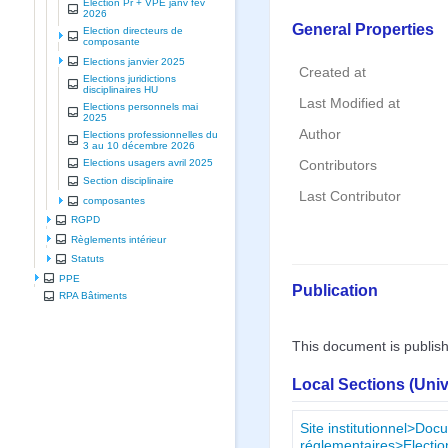
Election Pr + VPE janv fev
2026
General Properties
Election directeurs de
composante
Elections janvier 2025
Created at
Elections juridictions
disciplinaires HU
Last Modified at
Elections personnels mai
2025
Author
Elections professionnelles du
3 au 10 décembre 2026
Elections usagers avril 2025
Contributors
Section disciplinaire
Last Contributor
composantes
RGPD
Règlements intérieur
Statuts
PPE
Publication
RPA Bâtiments
This document is publis
Local Sections (Uni
Site institutionnel>Doc
réglementaires>Electi