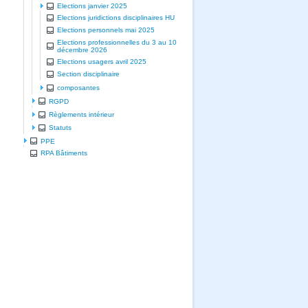
Elections janvier 2025
Elections juridictions disciplinaires HU
Elections personnels mai 2025
Elections professionnelles du 3 au 10
décembre 2026
Elections usagers avril 2025
Section disciplinaire
composantes
RGPD
Règlements intérieur
Statuts
PPE
RPA Bâtiments