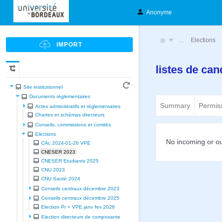
Anonyme
…
Elections
listes de can
Site institutionnel
Documents réglementaires
Summary
Permis
Actes administratifs et réglementaires
Chartes et schèmas directeurs
Conseils, commissions et comités
Elections
No incoming or ou
CAc 2024-01-26 VPE
CNESER 2023
CNESER Etudiants 2025
CNU 2023
CNU Santé 2024
Conseils centraux décembre 2023
Conseils centraux décembre 2025
Election Pr + VPE janv fev 2026
Election directeurs de composante