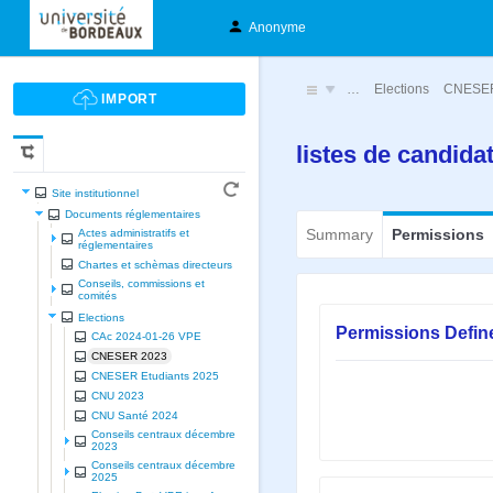
Anonyme
…
Elections
CNESER
listes de candida
Site institutionnel
Documents réglementaires
Summary
Permissions
Actes administratifs et
réglementaires
Chartes et schèmas directeurs
Conseils, commissions et
comités
Elections
Permissions Defin
CAc 2024-01-26 VPE
CNESER 2023
CNESER Etudiants 2025
CNU 2023
CNU Santé 2024
Conseils centraux décembre
2023
Conseils centraux décembre
2025