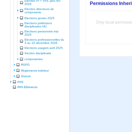
Election Pr + VPE janv fev
Permissions Inher
2026
Election directeurs de
composante
Elections janvier 2025
Only local permissi
Elections juridictions
disciplinaires HU
Elections personnels mai
2025
Elections professionnelles du
3 au 10 décembre 2026
Elections usagers avril 2025
Section disciplinaire
composantes
RGPD
Règlements intérieur
Statuts
PPE
RPA Bâtiments