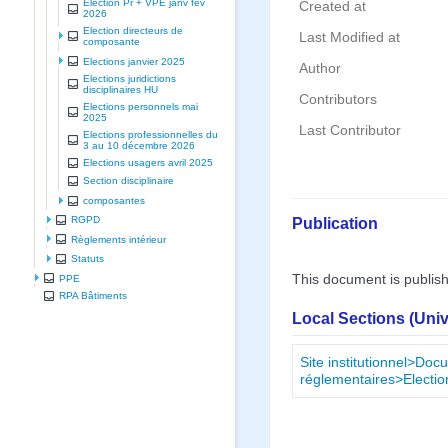
Election Pr + VPE janv fev
Created at
2026
Election directeurs de
Last Modified at
composante
Elections janvier 2025
Author
Elections juridictions
disciplinaires HU
Contributors
Elections personnels mai
2025
Last Contributor
Elections professionnelles du
3 au 10 décembre 2026
Elections usagers avril 2025
Section disciplinaire
composantes
Publication
RGPD
Règlements intérieur
Statuts
This document is publis
PPE
RPA Bâtiments
Local Sections (Uni
Site institutionnel>Doc
réglementaires>Electi