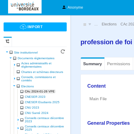
Anonyme
…
Elections
CAc 20
profession de foi
Site institutionnel
Documents réglementaires
Summary
Permissions
Actes administratifs et
réglementaires
Chartes et schèmas directeurs
Conseils, commissions et
comités
Content
Elections
CAc 2024-01-26 VPE
CNESER 2023
Main File
CNESER Etudiants 2025
CNU 2023
CNU Santé 2024
Conseils centraux décembre
2023
General Properties
Conseils centraux décembre
2025