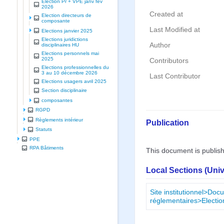
Election Pr + VPE janv fev
2026
Created at
Election directeurs de
composante
Last Modified at
Elections janvier 2025
Elections juridictions
Author
disciplinaires HU
Elections personnels mai
2025
Contributors
Elections professionnelles du
3 au 10 décembre 2026
Last Contributor
Elections usagers avril 2025
Section disciplinaire
composantes
RGPD
Règlements intérieur
Publication
Statuts
PPE
RPA Bâtiments
This document is publis
Local Sections (Uni
Site institutionnel>Doc
réglementaires>Electi