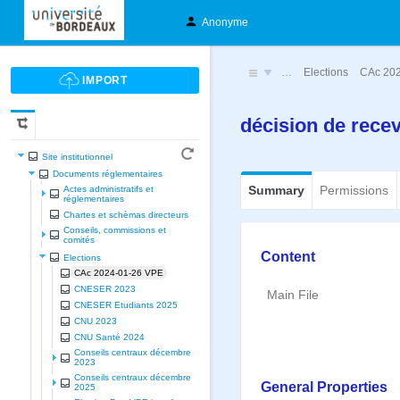
Anonyme
…
Elections
CAc 20
décision de rece
Site institutionnel
Documents réglementaires
Summary
Permissions
Actes administratifs et
réglementaires
Chartes et schèmas directeurs
Conseils, commissions et
comités
Content
Elections
CAc 2024-01-26 VPE
CNESER 2023
Main File
CNESER Etudiants 2025
CNU 2023
CNU Santé 2024
Conseils centraux décembre
2023
Conseils centraux décembre
General Properties
2025