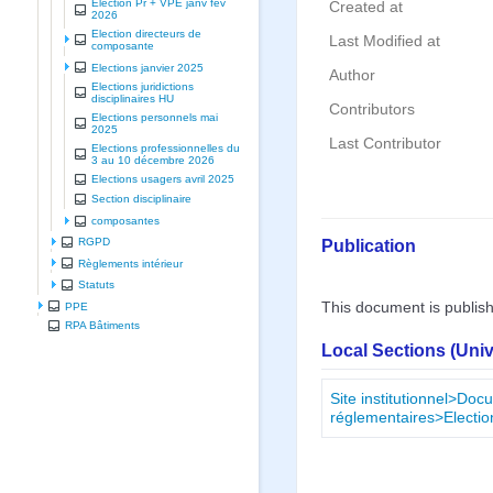
Election Pr + VPE janv fev
Created at
2026
Election directeurs de
Last Modified at
composante
Elections janvier 2025
Author
Elections juridictions
disciplinaires HU
Contributors
Elections personnels mai
2025
Last Contributor
Elections professionnelles du
3 au 10 décembre 2026
Elections usagers avril 2025
Section disciplinaire
composantes
Publication
RGPD
Règlements intérieur
Statuts
This document is publis
PPE
RPA Bâtiments
Local Sections (Uni
Site institutionnel>Doc
réglementaires>Electi