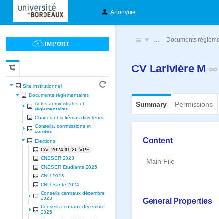
Anonyme
…
Documents régleme
CV Larivière M
Site institutionnel
Documents réglementaires
Summary
Permissions
Actes administratifs et
réglementaires
Chartes et schèmas directeurs
Conseils, commissions et
comités
Content
Elections
CAc 2024-01-26 VPE
CNESER 2023
Main File
CNESER Etudiants 2025
CNU 2023
CNU Santé 2024
Conseils centraux décembre
2023
General Properties
Conseils centraux décembre
2025