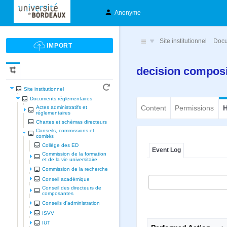
Anonyme
Site institutionnel
Docu
decision composi
Site institutionnel
Documents réglementaires
Content
Permissions
H
Actes administratifs et
réglementaires
Chartes et schèmas directeurs
Conseils, commissions et
comités
Collège des ED
Event Log
Commission de la formation
et de la vie universitaire
Commission de la recherche
Conseil académique
Conseil des directeurs de
composantes
Conseils d'administration
ISVV
IUT