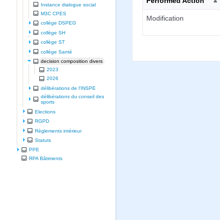
Performed Action
Instance dialogue social
M3C CPES
Modification
collège DSPEG
collège SH
collège ST
collège Santé
decision composition divers
2023
2026
délibérations de l'INSPE
délibérations du conseil des
sports
Elections
RGPD
Règlements intérieur
Statuts
PPE
RPA Bâtiments