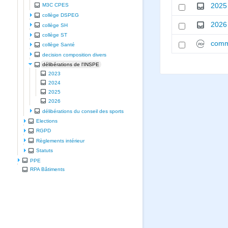
2025
M3C CPES
collège DSPEG
2026
collège SH
collège ST
comm
collège Santé
decision composition divers
délibérations de l'INSPE
2023
2024
2025
2026
délibérations du conseil des sports
Elections
RGPD
Règlements intérieur
Statuts
PPE
RPA Bâtiments