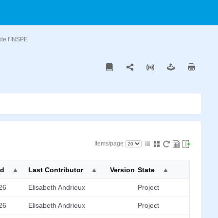
 de l'INSPE
Items/page
ed
Last Contributor
Version
State
26
Elisabeth Andrieux
Project
26
Elisabeth Andrieux
Project