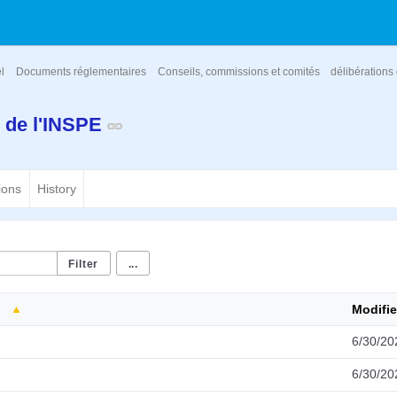
el
Documents réglementaires
Conseils, commissions et comités
délibérations
s de l'INSPE
ions
History
...
Modifi
6/30/20
6/30/20