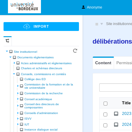
Anonyme
Site institutionn
délibération
Site institutionnel
Documents réglementaires
Content
Permiss
Actes administratifs et réglementaires
Chartes et schèmas directeurs
Conseils, commissions et comités
Collège des ED
Commission de la formation et de la
vie universitaire
Commission de la recherche
Conseil académique
Title
Conseil des directeurs de
composantes
2023
Conseils d'administration
ISVV
2024
IUT
Instance dialogue social