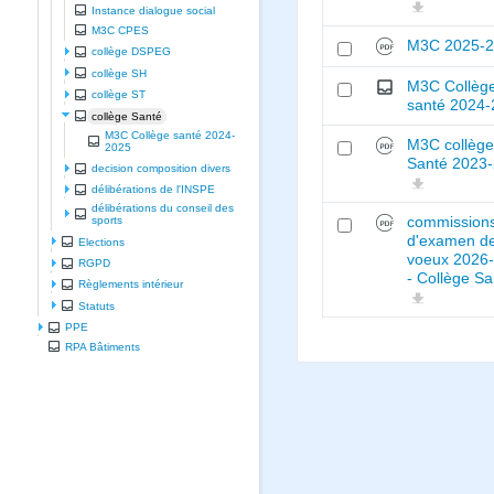
Instance dialogue social
M3C CPES
M3C 2025-
collège DSPEG
collège SH
M3C Collèg
collège ST
santé 2024
collège Santé
M3C Collège santé 2024-
M3C collèg
2025
Santé 2023
decision composition divers
délibérations de l'INSPE
délibérations du conseil des
commission
sports
d'examen d
Elections
voeux 2026
RGPD
- Collège Sa
Règlements intérieur
Statuts
PPE
RPA Bâtiments