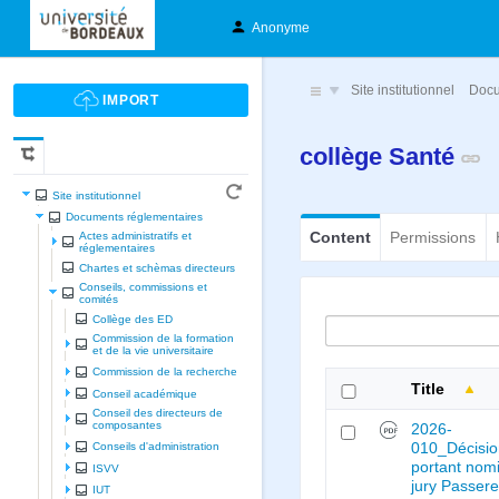
Anonyme
Site institutionnel
Docu
collège Santé
Site institutionnel
Documents réglementaires
Content
Permissions
Actes administratifs et
réglementaires
Chartes et schèmas directeurs
Conseils, commissions et
comités
Collège des ED
Commission de la formation
et de la vie universitaire
Commission de la recherche
Title
Conseil académique
Conseil des directeurs de
composantes
2026-
010_Décisi
Conseils d'administration
portant nom
ISVV
jury Passere
IUT