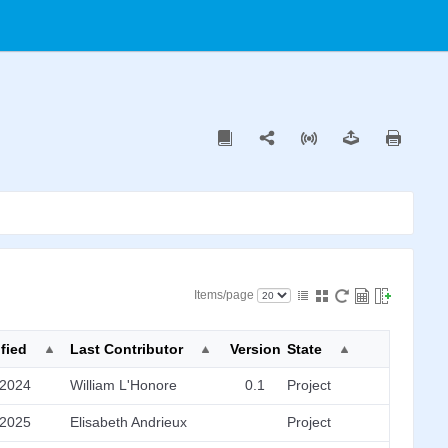
Items/page
fied
Last Contributor
Version
State
/2024
William L'Honore
0.1
Project
/2025
Elisabeth Andrieux
Project