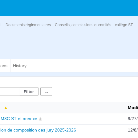
el
Documents réglementaires
Conseils, commissions et comités
collège ST
ions
History
...
Modi
 M3C ST et annexe
9/27
ion de composition des jury 2025-2026
12/8