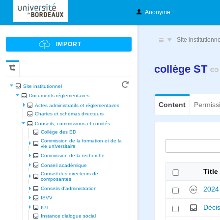
Anonyme
Site institutionn
collège ST
Site institutionnel
Documents réglementaires
Content
Permiss
Actes administratifs et réglementaires
Chartes et schèmas directeurs
Conseils, commissions et comités
Collège des ED
Commission de la formation et de la
vie universitaire
Commission de la recherche
Conseil académique
Title
Conseil des directeurs de
composantes
2024
Conseils d'administration
ISVV
Décis
IUT
Instance dialogue social