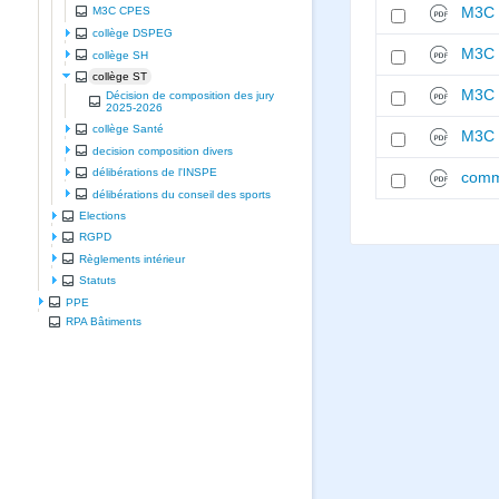
M3C 
M3C CPES
collège DSPEG
M3C 
collège SH
collège ST
M3C 
Décision de composition des jury
2025-2026
collège Santé
M3C 
decision composition divers
délibérations de l'INSPE
comm
délibérations du conseil des sports
Elections
RGPD
Règlements intérieur
Statuts
PPE
RPA Bâtiments