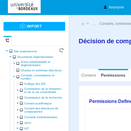
Anonyme
…
Conseils, commissi
Décision de comp
Site institutionnel
Documents réglementaires
Actes administratifs et
réglementaires
Chartes et schèmas directeurs
Content
Permissions
Conseils, commissions et
comités
Collège des ED
Commission de la formation
et de la vie universitaire
Commission de la recherche
Permissions Defin
Conseil académique
Conseil des directeurs de
composantes
Conseils d'administration
ISVV
IUT