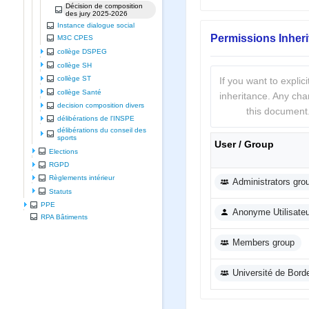
Décision de composition
des jury 2025-2026
Instance dialogue social
Permissions Inher
M3C CPES
collège DSPEG
collège SH
collège ST
If you want to expli
collège Santé
inheritance. Any cha
decision composition divers
this document.
délibérations de l'INSPE
délibérations du conseil des
sports
User / Group
Elections
RGPD
Règlements intérieur
Administrators gro
Statuts
PPE
Anonyme Utilisate
RPA Bâtiments
Members group
Université de Bord