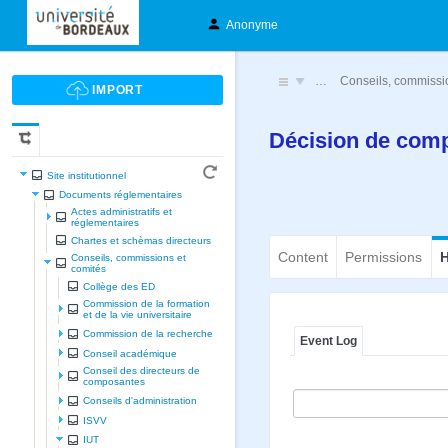
Anonyme
…
Conseils, commissi
Décision de comp
Site institutionnel
Documents réglementaires
Actes administratifs et
réglementaires
Chartes et schèmas directeurs
Content
Permissions
H
Conseils, commissions et
comités
Collège des ED
Commission de la formation
et de la vie universitaire
Commission de la recherche
Event Log
Conseil académique
Conseil des directeurs de
composantes
Conseils d'administration
ISVV
IUT