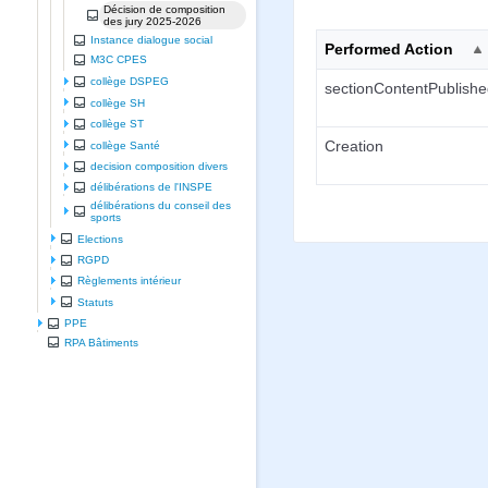
Décision de composition
des jury 2025-2026
Instance dialogue social
Performed Action
M3C CPES
collège DSPEG
sectionContentPublish
collège SH
collège ST
Creation
collège Santé
decision composition divers
délibérations de l'INSPE
délibérations du conseil des
sports
Elections
RGPD
Règlements intérieur
Statuts
PPE
RPA Bâtiments